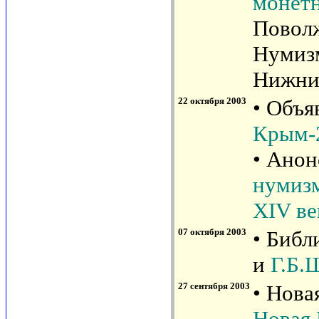
монетн
Поволж
Нумизм
Нижний
22 октября 2003
• Объя
Крым-
• Анон
нумизм
XIV ве
07 октября 2003
• Библ
и
Г.Б.
27 сентября 2003
• Нова
Новая 