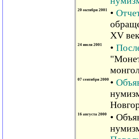
нумиз
20 октября 2001
•
Отче
обраще
XV век
24 июля 2001
•
Посл
"Монет
монгол
07 сентября 2000
•
Объя
нумизм
Новгор
16 августа 2000
• Объя
нумизм