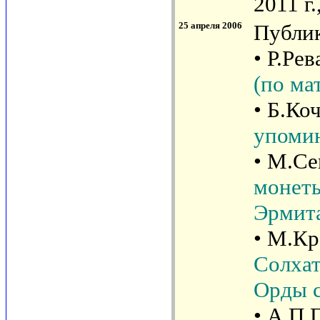
2011 г.
25 апреля 2006
Публи
• Р.Ре
(по ма
• Б.Ко
упоми
• М.С
монеты
Эрмит
• М.К
Солхат
Орды 
• А.П.