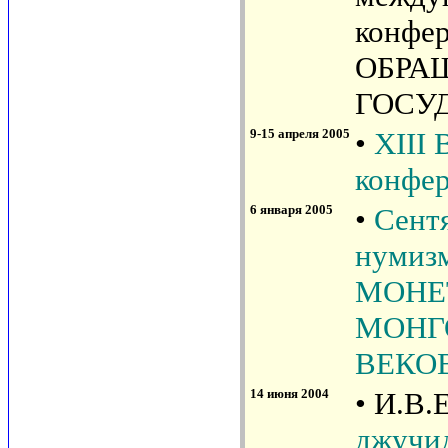
конфе
ОБРА
ГОСУД
9-15 апреля 2005
•
XIII 
конфе
6 января 2005
•
Сентя
нумиз
МОНЕ
МОНГО
ВЕКО
14 июня 2004
• И.В.
джучид