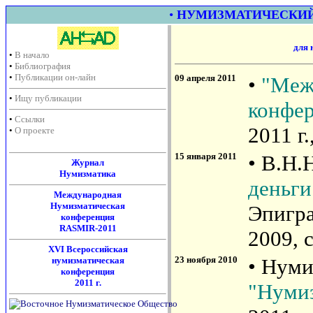
•
НУМИЗМАТИЧЕСКИ
для 
•
В начало
•
Библиография
•
Публикации он-лайн
09 апреля 2011
•
"Меж
•
Ищу публикации
конфе
•
Ссылки
2011 г.
•
О проекте
15 января 2011
• В.Н.
Журнал
Нумизматика
деньги
Международная
Нумизматическая
Эпигра
конференция
RASMIR-2011
2009, 
XVI Всероссийская
23 ноября 2010
• Нуми
нумизматическая
конференция
2011 г.
"Нуми