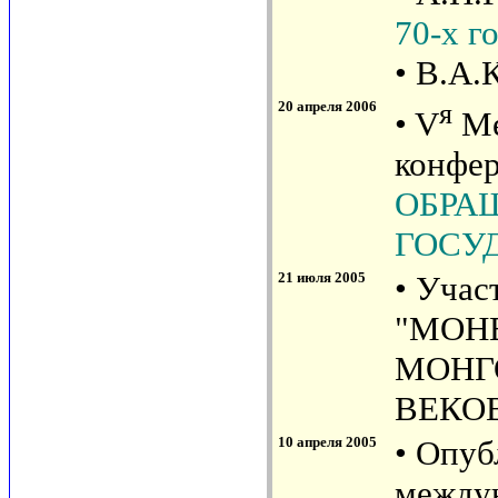
70-х г
• В.А.
20 апреля 2006
я
• V
Ме
конфе
ОБРА
ГОСУД
21 июля 2005
• Учас
"МОН
МОНГО
ВЕКОВ
10 апреля 2005
• Опу
между