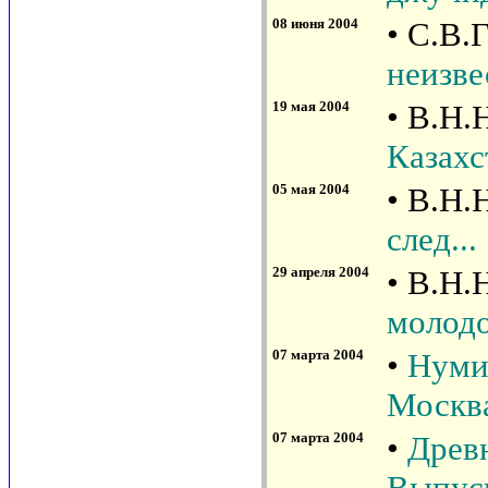
08 июня 2004
• С.В.
неизве
19 мая 2004
• В.Н.
Казахс
05 мая 2004
• В.Н.
след...
29 апреля 2004
• В.Н.
молодо
07 марта 2004
•
Нуми
Москва
07 марта 2004
•
Древ
Выпуск